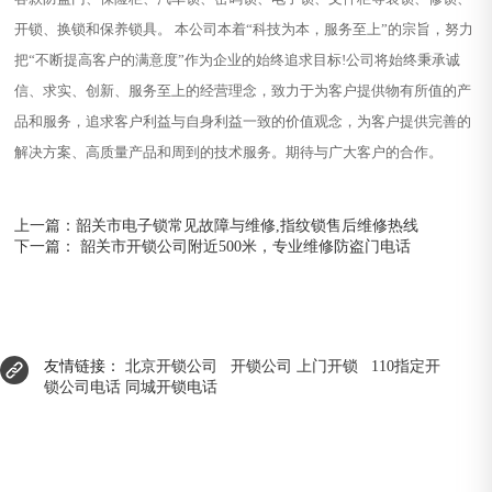
开锁、换锁和保养锁具。 本公司本着“科技为本，服务至上”的宗旨，努力
把“不断提高客户的满意度”作为企业的始终追求目标!公司将始终秉承诚
信、求实、创新、服务至上的经营理念，致力于为客户提供物有所值的产
品和服务，追求客户利益与自身利益一致的价值观念，为客户提供完善的
解决方案、高质量产品和周到的技术服务。期待与广大客户的合作。
上一篇：
韶关市电子锁常见故障与维修,指纹锁售后维修热线
下一篇：
韶关市开锁公司附近500米，专业维修防盗门电话
友情链接：
北京开锁公司
开锁公司
上门开锁
110指定开
锁公司电话
同城开锁电话