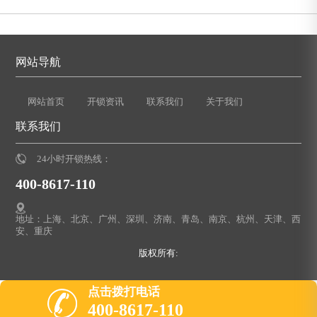
网站导航
网站首页
开锁资讯
联系我们
关于我们
联系我们
24小时开锁热线：
400-8617-110
地址：上海、北京、广州、深圳、济南、青岛、南京、杭州、天津、西
安、重庆
版权所有:
点击拨打电话
400-8617-110