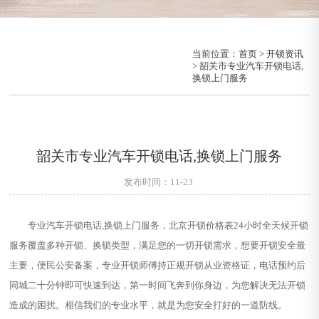
当前位置：
首页
>
开锁资讯
> 韶关市专业汽车开锁电话,
换锁上门服务
韶关市专业汽车开锁电话,换锁上门服务
发布时间：11-23
专业汽车开锁电话,换锁上门服务，北京开锁价格表24小时全天候开锁
服务覆盖多种开锁、换锁类型，满足您的一切开锁需求，想要开锁安全最
主要，便民公安备案，专业开锁师傅持正规开锁从业资格证，电话预约后
同城二十分钟即可快速到达，第一时间飞奔到你身边，为您解决无法开锁
造成的困扰。相信我们的专业水平，就是为您安全打好的一道防线。