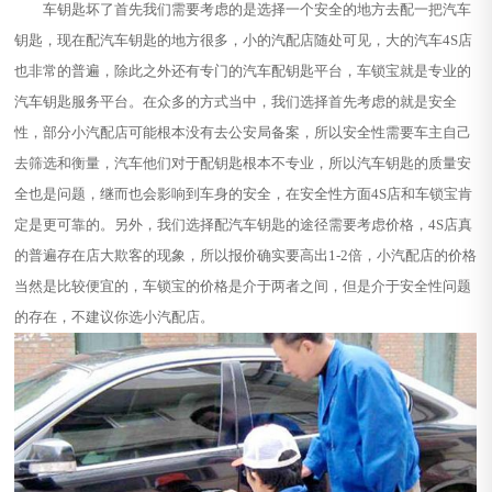
车钥匙坏了首先我们需要考虑的是选择一个安全的地方去配一把汽车
钥匙，现在配汽车钥匙的地方很多，小的汽配店随处可见，大的汽车4S店
也非常的普遍，除此之外还有专门的汽车配钥匙平台，车锁宝就是专业的
汽车钥匙服务平台。在众多的方式当中，我们选择首先考虑的就是安全
性，部分小汽配店可能根本没有去公安局备案，所以安全性需要车主自己
去筛选和衡量，汽车他们对于配钥匙根本不专业，所以汽车钥匙的质量安
全也是问题，继而也会影响到车身的安全，在安全性方面4S店和车锁宝肯
定是更可靠的。另外，我们选择配汽车钥匙的途径需要考虑价格，4S店真
的普遍存在店大欺客的现象，所以报价确实要高出1-2倍，小汽配店的价格
当然是比较便宜的，车锁宝的价格是介于两者之间，但是介于安全性问题
的存在，不建议你选小汽配店。