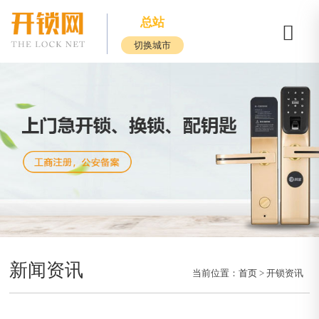
总站
切换城市
新闻资讯
当前位置：
首页
> 开锁资讯