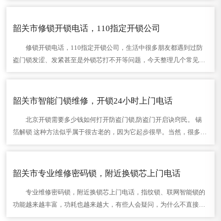
芯,是不是省事……
韶关市修锁开锁电话，110指定开锁公司
修锁开锁电话，110指定开锁公司，生活中很多朋友都遇到过防
盗门锁发涩、发紧甚至是外锁芯打不开等问题，今天整理几个常见的
故障及防盗门锁修理的方法，以供借鉴。 1铰链发出声响 不
知道大家有……
韶关市智能门锁维修，开锁24小时上门电话
北京开锁需要多少钱如何打开防盗门锁,防盗门开启诀窍民。 锡
箔解锁 这种方法似乎属于很古老的，因为它起步很早。当然，很多小
偷也会用这种方法解锁和盗窃。撞击锁定气缸 解锁时间约为30秒。首
先将主键的一端……
韶关市专业维修密码锁，附近换锁芯上门电话
专业维修密码锁，附近换锁芯上门电话，指纹锁、联网智能锁的
功能越来越丰富，功耗也越来越大，有些人会疑问，为什么不直接接
入家用电路供电呢?这样外接电源看似可行，但非一劳永逸，而且实